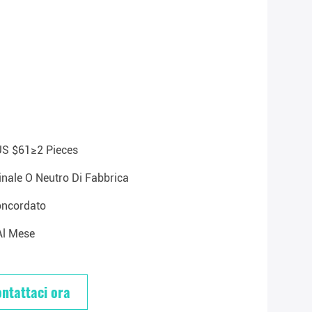
US $61≥2 Pieces
inale O Neutro Di Fabbrica
oncordato
Al Mese
ntattaci ora