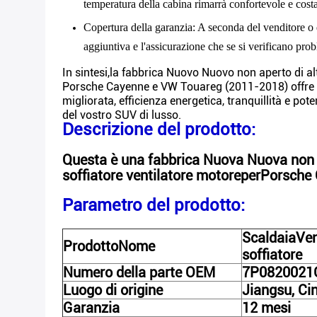
temperatura della cabina rimarrà confortevole e cost
Copertura della garanzia
: A seconda del venditore o 
aggiuntiva e l'assicurazione che se si verificano probl
In sintesi,la fabbrica Nuovo Nuovo non aperto di a
Porsche Cayenne e VW Touareg (2011-2018) offre un 
migliorata, efficienza energetica, tranquillità e p
del vostro SUV di lusso.
Descrizione del prodotto:
Questa è una fabbrica Nuova Nuova non a
soffiatore ventilatore motore
per
Porsche
Parametro del prodotto:
Scaldaia
Ven
Prodotto
Nome
soffiatore
Numero della parte OEM
7P0820021
Luogo di origine
Jiangsu, Ci
Garanzia
12 mesi