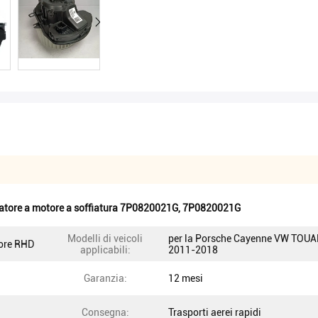
latore a motore a soffiatura 7P0820021G
,
7P0820021G
Modelli di veicoli
per la Porsche Cayenne VW TOU
tore RHD
applicabili:
2011-2018
Garanzia:
12 mesi
Consegna:
Trasporti aerei rapidi