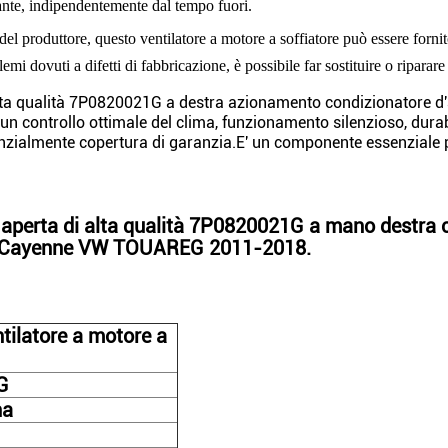
ante, indipendentemente dal tempo fuori.
del produttore, questo ventilatore a motore a soffiatore può essere forn
emi dovuti a difetti di fabbricazione, è possibile far sostituire o riparare
lta qualità 7P0820021G a destra azionamento condizionatore d'ar
controllo ottimale del clima, funzionamento silenzioso, durabil
otenzialmente copertura di garanzia.E' un componente essenziale p
perta di alta qualità 7P0820021G a mano destra co
 Cayenne VW TOUAREG 2011-2018.
tilatore a motore a
G
na