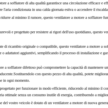
ore a soffiatore di alta qualità garantisce una circolazione efficace e eff
re l'aria condizionata in una calda giornata estiva o accendere il riscal
r ridurre al minimo il rumore, questo ventilatore a motore a soffiatore f
durevoli e progettato per resistere ai rigori dell'uso quotidiano, questo ve
 di ricambio originale o compatibile, questo ventilatore a motore a sof
o adattatori aggiuntivi, semplificando il processo di installazione e ga
ore a soffiatore difettoso può compromettere la capacità di mantenere un
ucente.Sostituendolo con questo pezzo di alta qualità, potete migliorare
one in ogni momento.
 progettato per funzionare in modo efficiente, riducendo al minimo il c
ia ottimale senza un consumo inutile di energia, contribuendo a migliora
ne del vostro veicolo è dotato di un ventilatore a motore di nuova generaz