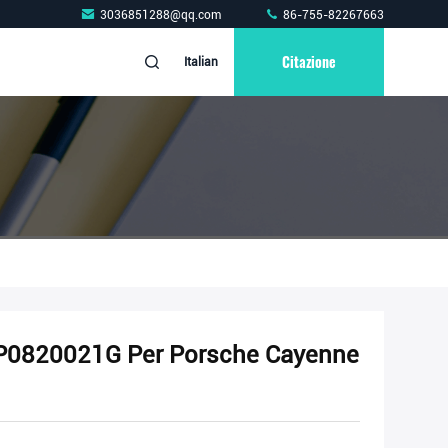
3036851288@qq.com
86-755-82267663
Citazione
Italian
7P0820021G Per Porsche Cayenne