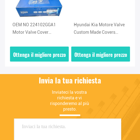
e
OEM NO 224102GGA1
Hyundai Kia Motore Valve
Fa
Motor Valve Cover
Custom Made Covers
co
Assembly Modello di auto
Assemblea 22410-2G710
mo
dai
per KIA HYUNDAI
Lunghezza 58cm
Ha
zzo
Ottenga il migliore prezzo
Ottenga il migliore prezzo
Ot
Invia la tua richiesta
Inviateci la vostra 
richiesta e vi 
risponderemo al più 
presto.