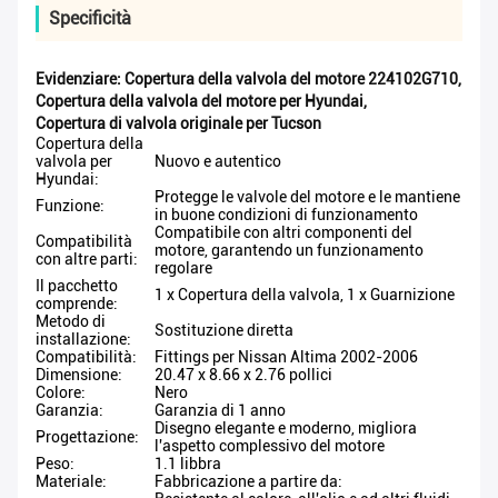
Specificità
Evidenziare:
Copertura della valvola del motore 224102G710
,
Copertura della valvola del motore per Hyundai
,
Copertura di valvola originale per Tucson
Copertura della
valvola per
Nuovo e autentico
Hyundai:
Protegge le valvole del motore e le mantiene
Funzione:
in buone condizioni di funzionamento
Compatibile con altri componenti del
Compatibilità
motore, garantendo un funzionamento
con altre parti:
regolare
Il pacchetto
1 x Copertura della valvola, 1 x Guarnizione
comprende:
Metodo di
Sostituzione diretta
installazione:
Compatibilità:
Fittings per Nissan Altima 2002-2006
Dimensione:
20.47 x 8.66 x 2.76 pollici
Colore:
Nero
Garanzia:
Garanzia di 1 anno
Disegno elegante e moderno, migliora
Progettazione:
l'aspetto complessivo del motore
Peso:
1.1 libbra
Materiale:
Fabbricazione a partire da: