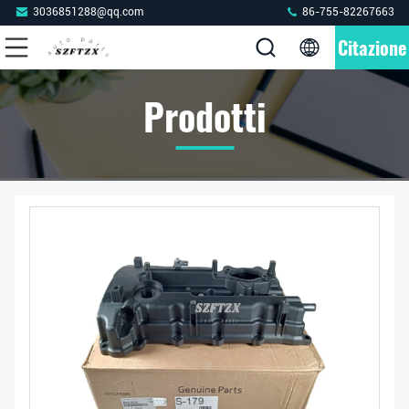
3036851288@qq.com
86-755-82267663
Citazione
Prodotti