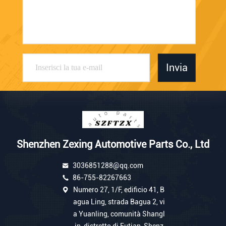
Invia
Shenzhen Zexing Automotive Parts Co., Ltd
3036851288@qq.com
86-755-82267663
Numero 27, 1/F, edificio 41, B
agua Ling, strada Bagua 2, vi
a Yuanling, comunità Shangl
in, distretto di Futian, Shenz