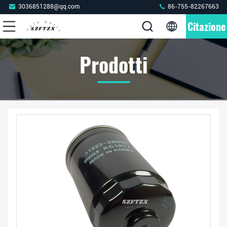
3036851288@qq.com
86-755-82267663
Citazione
Prodotti