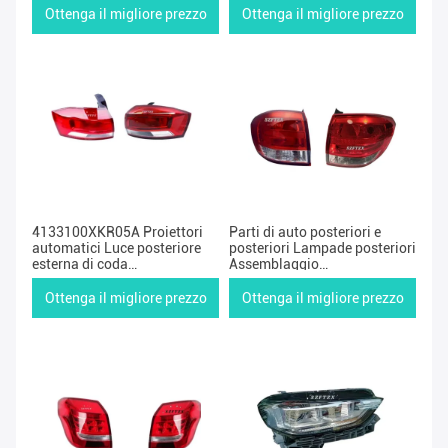
posteriore auto
Ottenga il migliore prezzo
Ottenga il migliore prezzo
4133100XKR05A Proiettori
Parti di auto posteriori e
automatici Luce posteriore
posteriori Lampade posteriori
esterna di coda
Assemblaggio
4133200XKR05A Per Haval
4133100XKZ16A
Hover H2S
4133200XKZ16A Per la
Ottenga il migliore prezzo
Ottenga il migliore prezzo
Grande Muraglia Haval H6
18W