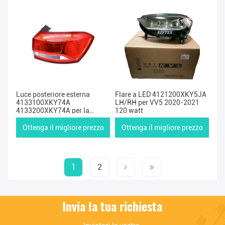
Luce posteriore esterna
Flare a LED 4121200XKY5JA
4133100XKY74A
LH/RH per VV5 2020-2021
4133200XKY74A per la
120 watt
Grande Muraglia Haval Hover
F5
Ottenga il migliore prezzo
Ottenga il migliore prezzo
1
2
Invia la tua richiesta