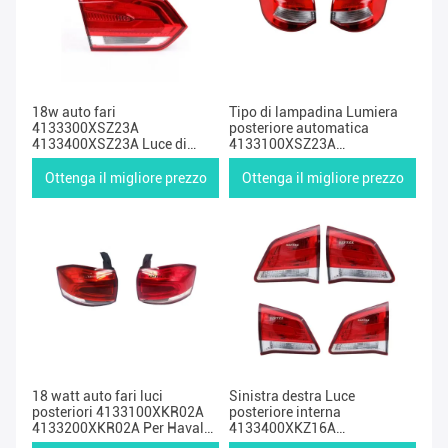
18w auto fari
Tipo di lampadina Lumiera
4133300XSZ23A
posteriore automatica
4133400XSZ23A Luce di
4133100XSZ23A
coda interna posteriore per
4133200XSZ23A Per Haval
Haval Hover H2
Hover H2 Blue Label
Ottenga il migliore prezzo
Ottenga il migliore prezzo
18 watt auto fari luci
Sinistra destra Luce
posteriori 4133100XKR02A
posteriore interna
4133200XKR02A Per Haval
4133400XKZ16A
Hover H2S Blue Label
4133300XKZ16A Luce