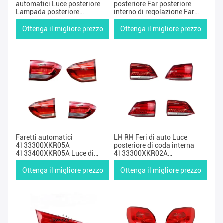
automatici Luce posteriore
posteriore Far posteriore
Lampada posteriore
interno di regolazione Far
Associazione di luci
auto per Hover F5
posteriori esterne per la
Ottenga il migliore prezzo
Ottenga il migliore prezzo
Grande Parete Haval F5
Faretti automatici
LH RH Feri di auto Luce
4133300XKR05A
posteriore di coda interna
4133400XKR05A Luce di
4133300XKR02A
coda interna posteriore per la
4133400XKR02A Luce
Grande Muraglia Haval Hover
automatica
Ottenga il migliore prezzo
Ottenga il migliore prezzo
H2S