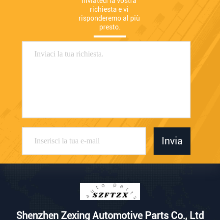
Inviateci la vostra 
richiesta e vi 
risponderemo al più 
presto.
Invia
Shenzhen Zexing Automotive Parts Co., Ltd