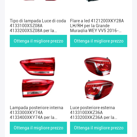
Tipo di lampada Luce di coda
Flare a led 4121200XKY28A
4133100XSZ08A
LH/RH per la Grande
4133200XSZ08A per la
Muraglia WEY VV5 2016-
Grande Muraglia
2019
Ottenga il migliore prezzo
Ottenga il migliore prezzo
Lampada posteriore interna
Luce posteriore esterna
4133300XKY74A
4133100XKZ36A
4133400XKY74A per la
4133200XKZ36A per la
Grande Muraglia Haval Hover
Grande Muraglia Haval Hover
F5
H6
Ottenga il migliore prezzo
Ottenga il migliore prezzo