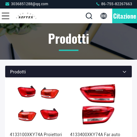
3036851288@qq.com
86-755-82267663
Citazione
Prodotti
Prodotti
4133100XKY74A Proiettori
4133400XKY74A Far auto